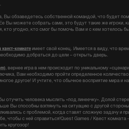
.
, Вы обзаведетесь собственной командой, что будет помо
е Вы можете собрать сами, это будут такие же игроки, к
, кто угодно, кто смог бы помочь Вам и с кем хотелось б
в квест-комнате
имеет свой конец. Имеется в виду, что врем
 необходимо добраться до цели – открыть дверь.
om)
, вернее игра в нем происходит по уникальному «сценари
лючика, Вам необходимо пройти определенное количество
многое другое! И учтите, что обычное восприятие мира и 
обы отучить человека мыслить «под линеечку». Долой стер
льше Вы способны взглянуть на ситуацию с другой стороны
алкивались с проблемой, когда ставят сложную задачу и пр
бе, чтобы с ней справиться!Quest Games / Квест комната
ить кругозор!