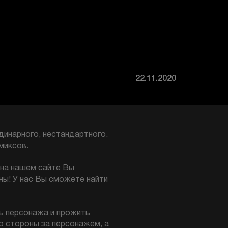
22.11.2020
динарного, нестандартного.
миксов.
 на нашем сайте Вы
ны! У нас Вы сможете найти
ь персонажа и прожить
о стороны за персонажем, а