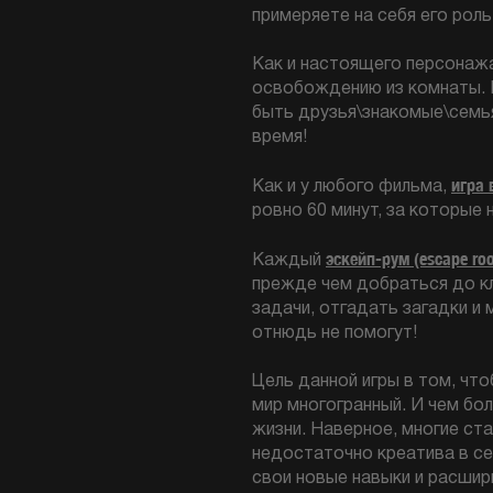
примеряете на себя его роль
Как и настоящего персонажа
освобождению из комнаты. Е
быть друзья\знакомые\семья
время!
игра 
Как и у любого фильма,
ровно 60 минут, за которые
эскейп-рум (escape ro
Каждый
прежде чем добраться до к
задачи, отгадать загадки и 
отнюдь не помогут!
Цель данной игры в том, чт
мир многогранный. И чем бо
жизни. Наверное, многие ст
недостаточно креатива в се
свои новые навыки и расшир