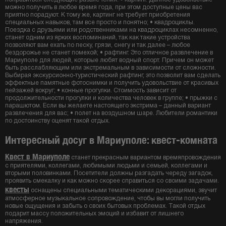
можно получить в любое время года, при этом доступные цены вас
приятно порадуют. К тому же, картинг не требует приобретения
специальных навыков, там все просто и понятно; • квадроциклы.
Поездка с друзьями или родственниками на квадроциклах несомненно,
станет одним из ярких воспоминаний, так как такие устройства
позволяют вам ехать по песку, грязи, снегу и так далее – любое
бездорожье не станет помехой; • рафтинг. Это отличное развлечение в
Мариуполе для людей, которые любят водный спорт. Причем он может
быть расслабляющим или экстремальным в зависимости от сложности.
Выбирая экскурсионно-туристический рафтинг, это позволит вам сделать
эффектные памятные фотоснимки и получить удовольствие от красивых
пейзажей вокруг; • конные прогулки. Стоимость зависит от
продолжительности прогулки и количества человек в группе; • прыжки с
парашютом. Если вы желаете настоящего экстрима – данный вариант
развлечения для вас; • полет на воздушном шаре. Любители романтики
по достоинству оценят такой отдых.
Интересный досуг в Мариуполе: квест-комната
Квест в Мариуполе
станет прекрасным вариантом времяпровождения
с приятелями, коллегами, любимыми людьми и семьей, коллегами и
вторыми половинками. Посетители должны разгадать череду загадок,
проявить смекалку и как можно скорее справиться со своими задачами.
квесты
оснащены специальными тематическими декорациями, звучит
атмосферное музыкальное сопровождение, чтобы вы могли получить
новые ощущения и забыть о своих бытовых проблемах. Такой отдых
подарит массу положительных эмоций и избавит от лишнего
напряжения.