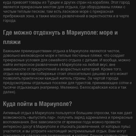
куда привозят товары из Турции и других стран на кораблях. Этот город
является прекрасным местом для отдыха, где оборудованы пляжи с
чистым теплым песком, там есть ласковое море с прекрасная
прибрежная зона, а также масса развлечений в окрестностях и в черте
города.
Где можно отдохнуть в Мариуполе: море и
пляжи
Важными преимуществами отдыха в Мариуполе являются чистое,
довольно мелководное море и теплые песчаные пляжи, что создает
прекрасные условия для семейного отдыха с детьми. И вообще, можно
найти интересное развлечение в Мариуполе на любой вкус, вне
зависимости от предпочтений и возрастных категорий. Кроме того,
отдых на морском побережье стоит относительно дешево и его может
позволить практически каждый житель страны. За чертой города
предусмотрены отдельные поселки для туристов, принимающие сотни и
тысячи отдыхающих (например, Мелекино, Белосарайская коса и так
далее).
Куда пойти в Мариуполе?
Активный отдых в Мариуполе пользуется большим спросом, так как дает
возможность «выпустить пар», получить заряд адреналина и прекрасные
воспоминания. Вне зависимости от времени года можно провести
интересно досуг в Мариуполе и отыскать развлечения, от которых пульс
участится, и вы устроите настоящий экстремальный отдых. Вам могут
понравиться следующие развлечения: • картинг. Данное удовольствие