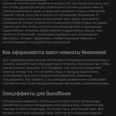
полезное занятие для людей всех возрастов. Они предназначены для
того чтобы друзья могли расслабиться и получить удовольствие от
нахождения в квест-руме, а также для активного отдыха компанией,
семьей, парой, классом и просто со случайными знакомыми. В
процессе игры участники лучше узнают друг друга, знакомятся,
сближаются, узнают особенности поведения в стрессовых ситуациях.
Однако для того чтобы получить максимум эмоций и хорошенько
повеселиться, испытать заряд энергии и адреналина, решая, чем
заняться в Николаеве, необходимо выбирать для прохождения
квеструмы, которые оформлены соответствующим образом, с
использованием спецэффектов и декораций.
Как оформляются квест-комнаты Николаева
Для создания реалистичной обстановки и погружения игроков в игру с
головой, разработчики оборудуют квест-комнаты Николаева так, чтобы
они выглядели правдиво. В то же время, они четко распределяют
границы между тем, что нагоняют страх и зарядом адреналина,
устанавливая для этого специальные реквизиты, применяя
спецэффекты. Как правило, с их помощью развлечения в Николаеве
становятся еще более эмоциональными, веселыми и увлекательными.
Спецэффекты для QuestRoom
Специальные эффекты, которые используются для организации
QuestRoom и полного внедрения участников в игру, создаются при
помощи особой аппаратуры. Это может быть ужасающий крик, визг,
жуткий шепот или заразный смех, либо просто страшная музыка,