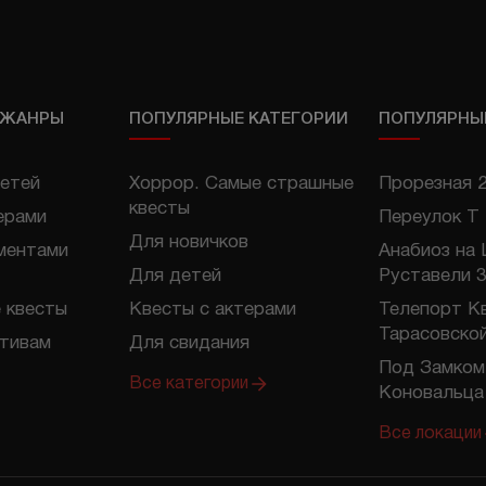
 ЖАНРЫ
ПОПУЛЯРНЫЕ КАТЕГОРИИ
ПОПУЛЯРНЫ
етей
Хоррор. Самые страшные
Прорезная 
квесты
ерами
Переулок Т
Для новичков
ментами
Анабиоз на
Для детей
Руставели 3
 квесты
Квесты с актерами
Телепорт К
Тарасовско
отивам
Для свидания
Под Замком
Все категории
Коновальца
Все локации