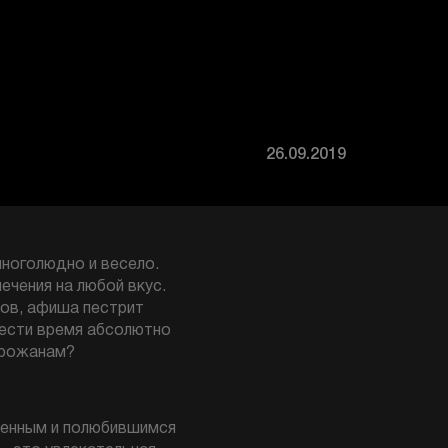
26.09.2019
многолюдно и весело.
ечения на любой вкус.
тов, афиша пестрит
вести время абсолютно
орожанам?
бенным и полюбившимся