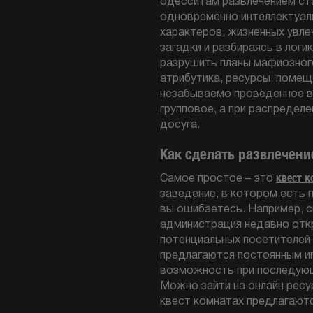
одесситам развлечением ста
одновременно интеллектуаль
характеров, жизненных увле
загадки и разбираясь в логи
разрушить планы мафиозного 
атрибутика, ресурсы, помещ
незабываемо проведенное в
групповое, а при распределе
досуга.
Как сделать развлечен
квест к
Самое простое – это
заведение, в котором есть 
вы ошибаетесь. Например, с
администрация недавно отк
потенциальных посетителей 
предлагаются постоянным иг
возможность при последующи
Можно зайти на онлайн ресу
квест комнатах предлагаютс