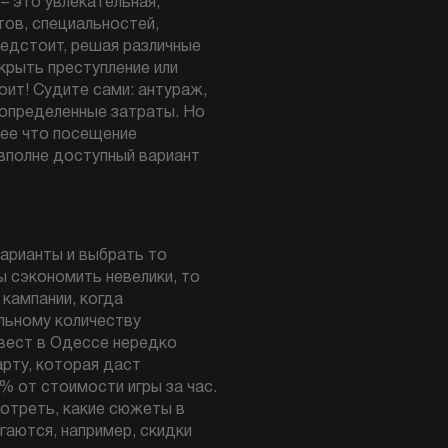
– это увлекательная,
тов, специальностей,
редстоит, решая различные
скрыть преступление или
оит! Судите сами: антураж,
 определенные затраты. Но
лее что посещение
 вполне доступный вариант
варианты и выбрать то
ы сэкономить невелики, то
кампании, когда
льному количеству
квест в Одессе нередко
рту, которая даст
% от стоимости игры за час.
мотреть, какие сюжеты в
гаются, например, скидки