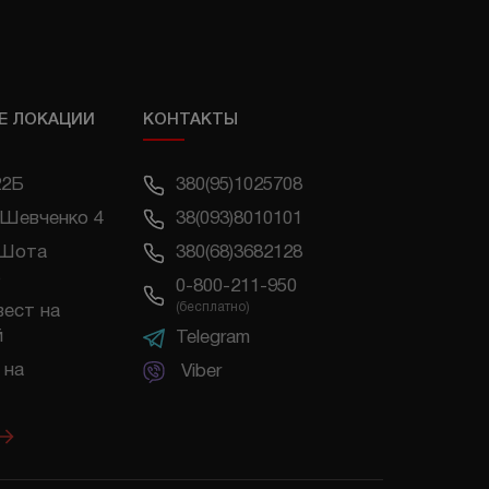
Е ЛОКАЦИИ
КОНТАКТЫ
22Б
380(95)1025708
 Шевченко 4
38(093)8010101
 Шота
380(68)3682128
0-800-211-950
(бесплатно)
вест на
й
Telegram
 на
Viber