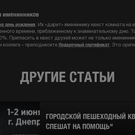
я именинников
на день рождения
. Их «дарит» имениннику квест комната на 
енного времени, приближенному к знаменательному дню. Т
%. Пригласить в квест друзей может не только именинник.
Подарочный сертификат
ли коллеге – преподнесите
. Это ориг
ДРУГИЕ СТАТЬИ
ГОРОДСКОЙ ПЕШЕХОДНЫЙ КВ
СПЕШАТ НА ПОМОЩЬ"