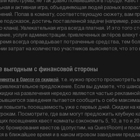
ли квеструмы, не так давно появившиеся в городе. Квест 
ная и активная игра, объединяющая людей разных возрас
чений. Попав в комнату, соответствующую сюжету, вам п
ке подсказок, достичь поставленной задачи (например, ра
клана). Увлекательная игра всегда платная. И это того ст
ение, услуги администрации, привлеченных актёров влекут
ремя всегда оправдывает потраченные средства, тем бо
нии затрат на количество участников выясняется, что это
ие выгодным с финансовой стороны
омнаты в Одессе со скидкой
, т.е. нужно просто просмотреть 
привлекательное предложение. Если вы думаете, что шанс
кидки на развлечения нередко являются частью рекламной 
рывшегося заведения пытается сообщить о себе максима
и повысить посещаемость уже с первых дней. Скидки на 
рокам. Посмотрите, где вам могут предложить клубную ка
х посещениях квест комнаты сэкономить 5, 10, а то и 20
рс бронирования квестов (допустим, на QuestRoom) и пос
я в ближайшее время и в каком игровом заведении предла