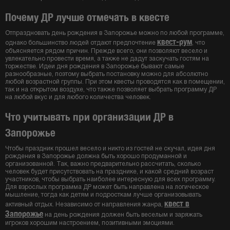
Почему ДР лучше отмечать в квесте
Отпраздновать день рождения в Запорожье можно по любой программе,
квест-рум
однако большинство людей отдают предпочтение
, что
объясняется рядом причин. Прежде всего, они позволяют весело и
увлекательно провести время, а также не дадут заскучать гостям на
торжестве. Идеи дня рождения в Запорожье бывают самые
разнообразные, поэтому выбрать постановку можно для абсолютно
любой возрастной группы. При этом квесты проводятся как в помещении,
так и на открытом воздухе, что также позволяет выбрать программу ДР
на любой вкус и для любого количества человек.
Что учитывать при организации ДР в
Запорожье
Чтобы праздник прошел весело и никто из гостей не скучал, идея дня
рождения в Запорожье должна быть хорошо продуманной и
организованной. Так, важно предварительно рассчитать, сколько
человек будет присутствовать на празднике, и какой средний возраст
участников, чтобы выбрать наиболее интересную для всех программу.
Для взрослых программа ДР может быть направлена на логическое
мышление, тогда как детям и подросткам лучше организовывать
квест в
активный отдых. Независимо от направления жанра,
Запорожье
на день рождения должен быть веселым и заряжать
игроков хорошим настроением, позитивными эмоциями.