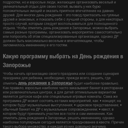
подростки, но и взрослые люди, желающие организовать веселый и
увлекательный отдых для своих гостей, вызвать у них бурю
положительных эмоций и оказать приятное впечатление на давних
друзей. Для многих день рождения − это повод пригласить на гулянье
друзей и знакомых, и показать себя с лучшей стороны, а для некоторых
просто случай, которым следует воспользоваться для полноценного
отдыха. Чтобы отметить день рождения в Запорожье, можно выбрать
самые разные программы, организовать мероприятие самостоятельно
или попросить об этом специализированные организации, однако ДР
должен быть максимально веселым и впечатляющим, чтобы
запомнилось имениннику и его гостям.
Какую программу выбрать на День рождения в
Запорожье
Чтобы начать организацию своего праздника или создание сценария
праздника для ребенка, необходимо, прежде всего, решить, где
день рождения в Запорожье
отметить
будет наиболее правильно.
Как правило, взрослые наиболее часто заказывают банкет в ресторанах
или развлекательных центрах, а для детей оптимальным вариантом
является детское кафе или специальные игровые комнаты. Сама же
программа ДР может состоять из таких мероприятий, как: • концерт, на
котором будут музыкальные выступления; • цирковое представление; •
обычный банкет на ДР с музыкальным сопровождением; • квест, в
котором будут принимать участие все гости и сам именинник. Как
отметить день рождения в Запорожье, решать имениннику, однако
наиболее популярным сегодня является празднование в квесте. Причин
такого выбора множество, и каждая из них довольно значима.