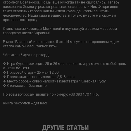
огромной Вселенной. Но мы ещё никогда так не ошибались. Теперь
населению Земли угрожает реальная опасность, и Ник Фьюри ищет
таких отважных героев, как ты и твоя команда, чтобы защитить
человечество. Наша сила в единстве, и только вместе мы сможем
противостоять врагу.
Стань частью команды Мстителей и поучаствуй в самом массовом
городском квесте Украины!
В мае "Взаперти" исполняется 5 лет! И мы уже с нетерпением ждем
старта самой масштабной игры.
"Мстители" идут на рекорд!
❖ Игра будет проходить 25 и 26 мая, начинать игру можно в любой день
с 12:00 до 18:00
❖ Призовой старт – 25 мая 12:00
❖ Продолжительность квеста – 2,5-3 часа
❖ Место сбора – сквер напротив кинотеатра "Киевская Русь"
❖ Стоимость – бесплатно
По всем вопросам звоните по номеру: +38 093 170 1445.
Книга рекордов ждет нас!
ДРУГИЕ СТАТЬИ