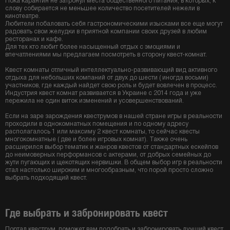
Пока карантин не затронул места общественного питания, в которых, к
слову собирается не меньшее количество посетителей нежели в
кинотеатре.
Любители побаловать себя гастрономическими изысками все еще могут
радовать свои желудки в приятной компании своих друзей в любим
ресторанах и кафе.
Для тех кто любит более насыщенный отдых с эмоциями и
впечатлениями мы предлагаем посмотреть в сторону квест-комнат.
Квест комнаты отличный интеллектуально-развивающий вид активного
отдыха для небольших компаний от двух до шести ( иногда восьми)
участников, где каждый найдет свою роль и будет вовлечен в процесс.
Индустрия квест комнат развивается в Украине с 2014 года и уже
пережила не один виток изменений и усовершенствований.
Если на заре зарождения квеструмов в нашей стране игры в реальности
проходили в однокомнатных помещения и по одному адресу
располагалось 1 или максиму 2 квест комнаты, то сейчас квесты
многокомнатные ( две и более игровых комнат). Также очень
расширился выбор тематик и жанров квестов от стандартных ескейпов
до неимоверных перформансов с актерами, от добрых семейных до
жути пугающих и щекотящих нервишки. В общем выбор игр в реальности
стал настолько широким и многообразным, что порой просто сложно
выбрать подходящий квест.
Где выбрать и забронировать квест
Портал квеструм, поможет вам подобрать и забронировать лучший квест