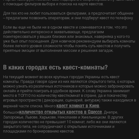
с помощью фильтров выбора и поиска на карте квестов.
Для тех кто не любит пользоваться фильтрами, а предпочитает общение
– предлагаем позвонить операторам, и они подберут квест по телефону.
Если вы еще не были ни в одном квесте и сомневается в том, что это
действительно интересно и захватывающе, предлагаем
поинтересоваться у ваших близких или знакомых, наверняка у кого-то
уже был опыт посещения. Для новичков рекомендуем выбирать комнаты
более легкого уровня сложности чтобы понять суть квестов и получить
приятные эмоции от выполнения миссии и решения загадок.
В каких городах есть квест-комнаты?
На текущий момент во всех крупных городах Украины есть квест
комнаты. Правда говоря одни из них являются открытого типа, о которых
можно узнать из различных источников и которые можно забронировать
онлайн и прийти поиграть в удобное время. К слову Украина занимает
место в ТОП10 по количеству квесткомнат в стране, да и покачеству
игровых пространств ( декорации, сценарий, антураж) также находимся в
квест комнат в Киев
верхней части списка. Много
,
количество открытых квестов в Одессе
большое
, Днепре,
Запорожье, Львове, Харькове, Николаеве и Хмельницком. В других
городах количество не превышает 10 комнат, либо же они являются
закрытого типа, не сотрудничают с открытыми источниками и
площадками по бронированию квестов.