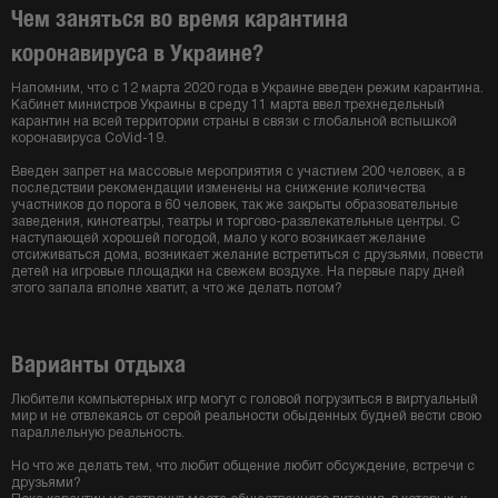
Чем заняться во время карантина
коронавируса в Украине?
Напомним, что с 12 марта 2020 года в Украине введен режим карантина.
Кабинет министров Украины в среду 11 марта ввел трехнедельный
карантин на всей территории страны в связи с глобальной вспышкой
коронавируса CoVid-19.
Введен запрет на массовые мероприятия с участием 200 человек, а в
последствии рекомендации изменены на снижение количества
участников до порога в 60 человек, так же закрыты образовательные
заведения, кинотеатры, театры и торгово-развлекательные центры. С
наступающей хорошей погодой, мало у кого возникает желание
отсиживаться дома, возникает желание встретиться с друзьями, повести
детей на игровые площадки на свежем воздухе. На первые пару дней
этого запала вполне хватит, а что же делать потом?
Варианты отдыха
Любители компьютерных игр могут с головой погрузиться в виртуальный
мир и не отвлекаясь от серой реальности обыденных будней вести свою
параллельную реальность.
Но что же делать тем, что любит общение любит обсуждение, встречи с
друзьями?