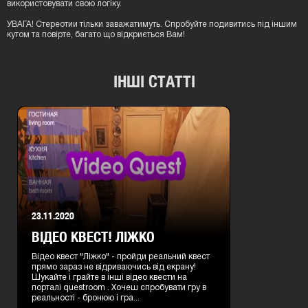
використовувати свою логіку.
УВАГА! Стереотии тільки заважатимуть. Спробуйте подивитись під іншим
кутом та повірте, багато що відкриється Вам!
ІНШІ СТАТТІ
23.11.2020
ВІДЕО КВЕСТ! ЛІЖКО
Відео квест "Ліжко" - пройди реальний квест
прямо зараз не відриваючись від екрану!
Шукайте і грайте в інші відео квести на
порталі questroom . Хочеш спробувати гру в
реальності - бронюю і гра...