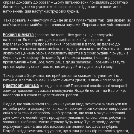
справа доходить до розваг – цьому питанню вони приділяють достатньо
багато часу, так як дуже важливо правильно відпочити та насититись
натхненням для наступних трудових буднів.
Така розвага, як квест-рум підійде як для гуманітаріїв, так і для людей, зо
пов’язали своє майбутнє з точними науками. Переваги для усіх однакові.
Ескейп кімната
( escape the room – live game) – це передусім
натхнення. Як же сумно деколи сидіти в школі\університеті та
паралельно думати про навчання, позіхаючи від того, як далеко до
вихідних. А з такою пропозицією, за годину можна стати буквально іншою
людиною! Це неймовірна можливість відійти від сірих буднів, пірнувши в
будь-яку атмосферу! Це може бути і казкова країна, і квести для
прихильників жахів. Все, чого Ваша душа забажає. Побачити наяву те,
про що мрієте у снах – ось те, що змушує йти туди знову і знову.
Така розвага бюджетна, що прийдеться за смаком і студентам, і їх
батькам. Але тим не менш, квест кімнати (quest), з якими співпрацює
Questroom.com.ua
завжди на висоті! Прекрасні реалістичні декорації
завжди призводять у захват відвідувачів. Якщо Ви естет – на Вас очікує
насолода від краси та кропітливості роботи.
Людям, що займаються точними науками іноді хочеться вислизнути від
потреби робити розрахунки, а людям творчим іноді хочеться випробувати
свій мозок таким способом, щоб зрозуміти, що вони можуть насправді.
Для кожного ескейп-руму продумані унікальні головоломки, ребуси та
завдання, щоб влаштувати стряску будь-кому. Тут не пройде метод
порахувати два на два або використати знання, що десь зазубрив.
Потрібно відключитись від усього, що знали до цих пір та просто думати,