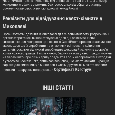
квест-кімнаті, такі як чиясь тінь, миготіння світла і багато іншого. Вибір
конкретного ефекту залежить безпосередньо від обраного жанру,
сюжету постановки, рівня складності і емоційності.
Реквізити для відвідування квест-кімнати у
Миколаєві
Організовуючи дозвілля в Миколаєві для учасників квесту, розробники і
організатори також використовують відповідні реквізити. Вони
виготовляються конкретно для певного QuestRoom професіоналами, що
мають досвід в їх виробництві та знаючими всі правила кріплення
деталей, оскільки від якості виробництва декорацій залежить здоров'я і
життя кожного гравця. Таким чином, беручи участь у квесті, люди можуть
не переживати про ризик зриву предметів або їх несправності. Виходячи
з усього вищесказаного, випливає висновок, що квест-кімнати - кращий
варіант для відпочинку в Миколаєві і Своїм друзям ви можете зробити
Сертифікат Квеструм
чудовий подарунок, подарувавши
.
ІНШІ СТАТТІ