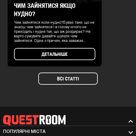
ЧИМ ЗАЙНЯТИСЯ ЯКЩО
НУДНО?
Чим зайнятися коли нудно?Буває таке, що не
знаєш чим зайнятися і в голову нічого не
приходить і нудне так, що аж роздирає? Не
варто сумувати давайте шукати чим
зайнятися. Одна з причин, яка заважає...
ДЕТАЛЬНІШЕ
ВСІ СТАТТІ
ПОПУЛЯРНІ МIСТА