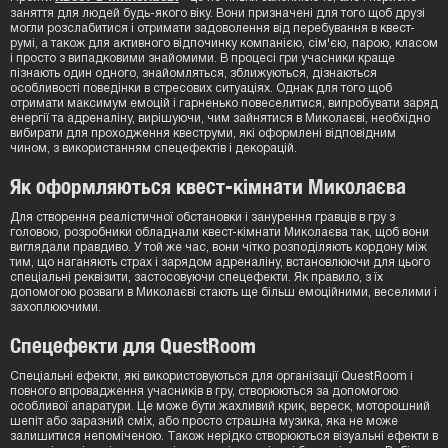
заняття для людей будь-якого віку. Вони призначені для того щоб друзі
могли розслабитися і отримати задоволення від перебування в квест-
румі, а також для активного відпочинку компанією, сім'єю, парою, класом
і просто з випадковими знайомими. В процесі гри учасники краще
пізнають один одного, знайомляться, зближуються, дізнаються
особливості поведінки в стресових ситуаціях. Однак для того щоб
отримати максимум емоцій і гарненько повеселитися, випробувати заряд
енергії та адреналіну, вирішуючи, чим зайнятися в Миколаєві, необхідно
вибирати для проходження квеструми, які оформлені відповідним
чином, з використанням спецефектів і декорацій.
Як оформляються квест-кімнати Миколаєва
Для створення реалістичної обстановки і занурення гравців в гру з
головою, розробники обладнали квест-кімнати Миколаєва так, щоб вони
виглядали правдиво. У той же час, вони чітко розподіляють кордону між
тим, що наганяють страх і зарядом адреналіну, встановлюючи для цього
спеціальні реквізити, застосовуючи спецефекти. Як правило, з їх
допомогою розваги в Миколаєві стають ще більш емоційними, веселими і
захоплюючими.
Спецефекти для QuestRoom
Спеціальні ефекти, які використовуються для організації QuestRoom і
повного впровадження учасників в гру, створюються за допомогою
особливої апаратури. Це може бути жахливий крик, вереск, моторошний
шепіт або заразний сміх, або просто страшна музика, яка не може
залишитися непоміченою. Також нерідко створюються візуальні ефекти в