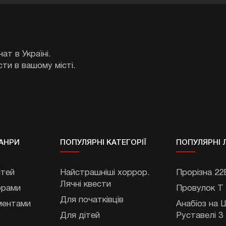
ат в Україні.
сти в вашому місті.
АНРИ
ПОПУЛЯРНІ КАТЕГОРІЇ
ПОПУЛЯРНІ 
ітей
Найстрашніші хоррор.
Прорізна 22
Лячні квести
орами
Провулок Т
Для початківців
ментами
Анабіоз на
Для дітей
Руставелі 3