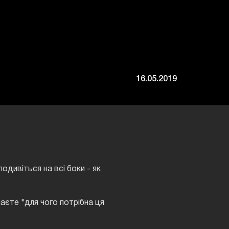
16.05.2019
одивіться на всі боки - як
маєте "для чого потрібна ця