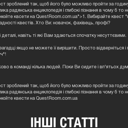
ст зроблений так, щоб його було можливо пройти за годин
ика радянська енциклопедія і глибокі пізнання в чому б то н
юйте квсети на QuestRoom.com.ua">1. Вибирайте квест "пі
ладності квестів. Хто Ви: новачок, фахівець, профі?
і деталі, навіть ті які Вам здаються спочатку несуттєвими.
загадці якщо не можете її вирішити. Просто відверніться і п
ч"!
ково в команді кілька людей. Поки Ви сидите і вп'ятьох ду
ст зроблений так, щоб його було можливо пройти за годин
ика радянська енциклопедія і глибокі пізнання в чому б то н
онюйте квести на QuestRoom.com.ua
ІНШІ СТАТТІ