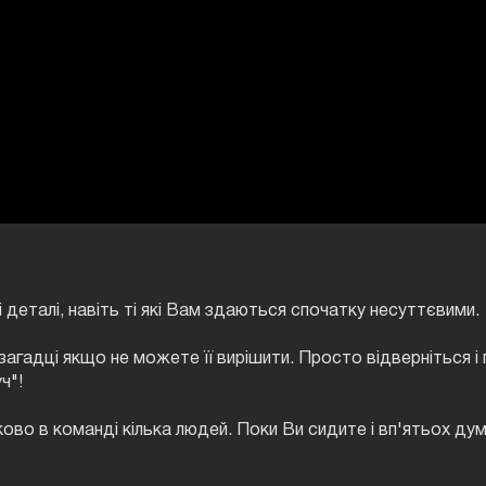
і деталі, навіть ті які Вам здаються спочатку несуттєвими.
загадці якщо не можете її вирішити. Просто відверніться і п
ч"!
ково в команді кілька людей. Поки Ви сидите і вп'ятьох ду