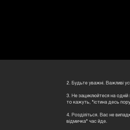
2. Будьте уважні. Важливі ус
3. Не зациклюйтеся на одній 
то кажуть, "істина десь пору
4. Розділіться. Вас не випад
відмичка" час йде.