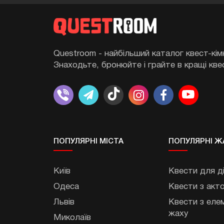
Questroom - найбільший каталог квест-кімн
Знаходьте, бронюйте і грайте в кращі кве
ПОПУЛЯРНІ МIСТА
ПОПУЛЯРНІ Ж
Київ
Квести для д
Одеса
Квести з акт
Львів
Квести з еле
жаху
Миколаїв