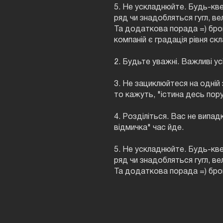
5. Не ускладнюйте. Будь-кве
ряд чи знадобляться гугл, вел
Та додаткова порада =) брон
компаній є градація рівня ск
2. Будьте уважні. Важливі ус
3. Не зациклюйтеся на одній 
то кажуть, "істина десь пору
4. Розділіться. Вас не випад
відмичка" час йде.
5. Не ускладнюйте. Будь-кве
ряд чи знадобляться гугл, вел
Та додаткова порада =) бр