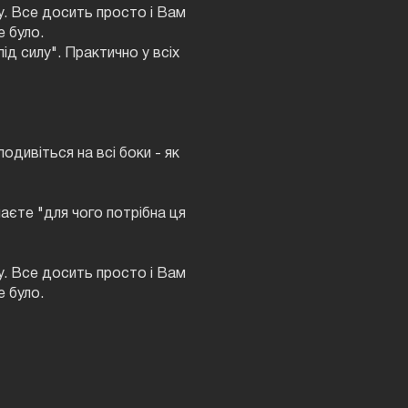
у. Все досить просто і Вам
е було.
д силу". Практично у всіх
одивіться на всі боки - як
маєте "для чого потрібна ця
у. Все досить просто і Вам
е було.